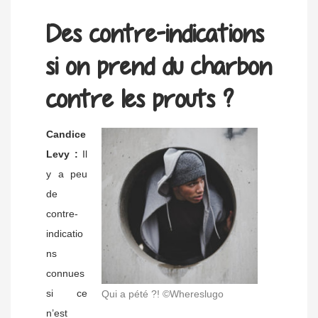
Des contre-indications
si on prend du charbon
contre les prouts ?
Candice
Levy :
Il
y a peu
de
contre-
indicatio
ns
connues
si ce
Qui a pété ?! ©Whereslugo
n’est