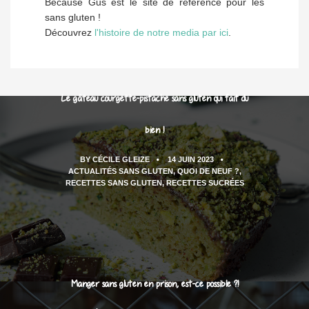
Because Gus est le site de référence pour les
sans gluten !
Découvrez
l'histoire de notre media par ici
.
Le gâteau courgette-pistache sans gluten qui fait du
bien !
BY
CÉCILE GLEIZE
14 JUIN 2023
ACTUALITÉS SANS GLUTEN
,
QUOI DE NEUF ?
,
RECETTES SANS GLUTEN
,
RECETTES SUCRÉES
Manger sans gluten en prison, est-ce possible ?!