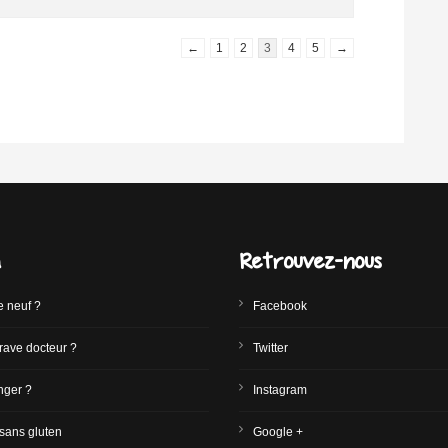
←
1
2
3
4
5
→
a
Retrouvez-nous
e neuf ?
Facebook
rave docteur ?
Twitter
ger ?
Instagram
sans gluten
Google +