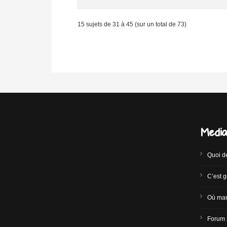
15 sujets de 31 à 45 (sur un total de 73)
Medi
Quoi d
C’est g
Où man
Forum 