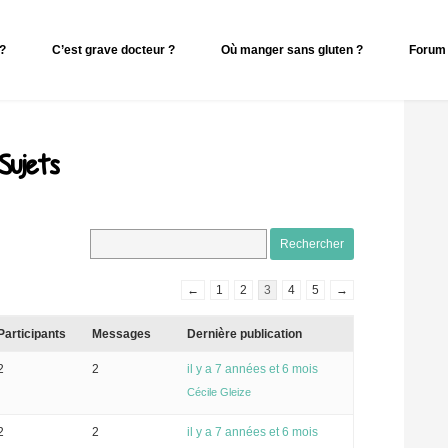
 ?
C’est grave docteur ?
Où manger sans gluten ?
Forum 
Sujets
←
1
2
3
4
5
→
Participants
Messages
Dernière publication
2
2
il y a 7 années et 6 mois
Cécile Gleize
2
2
il y a 7 années et 6 mois