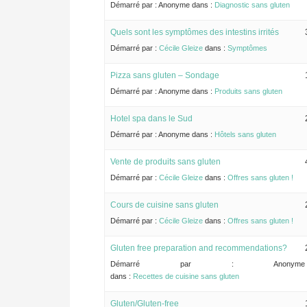
Démarré par :
Anonyme
dans :
Diagnostic sans gluten
Quels sont les symptômes des intestins irrités
Démarré par :
Cécile Gleize
dans :
Symptômes
Pizza sans gluten – Sondage
Démarré par :
Anonyme
dans :
Produits sans gluten
Hotel spa dans le Sud
Démarré par :
Anonyme
dans :
Hôtels sans gluten
Vente de produits sans gluten
Démarré par :
Cécile Gleize
dans :
Offres sans gluten !
Cours de cuisine sans gluten
Démarré par :
Cécile Gleize
dans :
Offres sans gluten !
Gluten free preparation and recommendations?
Démarré par :
Anonyme
dans :
Recettes de cuisine sans gluten
Gluten/Gluten-free