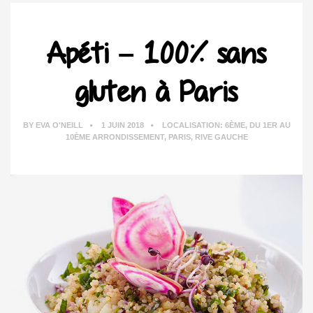
Apéti – 100% sans
gluten à Paris
BY
EVA O'NEILL
1 JUIN 2018
LOCALISATION:
6ÈME
,
DU 1ER AU
10ÈME ARRONDISSEMENT
,
PARIS
,
RIVE GAUCHE