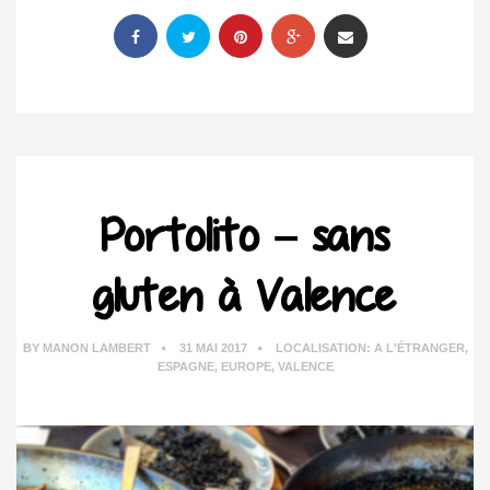
Portolito – sans
gluten à Valence
BY
MANON LAMBERT
31 MAI 2017
LOCALISATION:
A L'ÉTRANGER
,
ESPAGNE
,
EUROPE
,
VALENCE