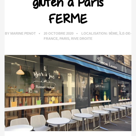
gluten à Paris
FERME
BY
MARINE PENOT
20 OCTOBRE 2020
LOCALISATION:
9ÈME
,
ÎLE-DE-
FRANCE
,
PARIS
,
RIVE DROITE