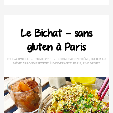
Le Bichat – sans
gluten à Paris
BY
EVA O'NEILL
28 MAI 2018
LOCALISATION:
10ÈME
,
DU 1ER AU
10ÈME ARRONDISSEMENT
,
ÎLE-DE-FRANCE
,
PARIS
,
RIVE DROITE