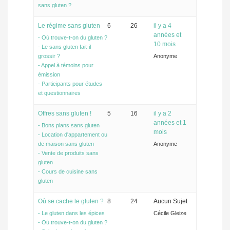
sans gluten ?
Le régime sans gluten
6
26
il y a 4
années et
- Où trouve-t-on du gluten ?
10 mois
- Le sans gluten fait-il
grossir ?
Anonyme
- Appel à témoins pour
émission
- Participants pour études
et questionnaires
Offres sans gluten !
5
16
il y a 2
années et 1
- Bons plans sans gluten
mois
- Location d'appartement ou
de maison sans gluten
Anonyme
- Vente de produits sans
gluten
- Cours de cuisine sans
gluten
Où se cache le gluten ?
8
24
Aucun Sujet
- Le gluten dans les épices
Cécile Gleize
- Où trouve-t-on du gluten ?