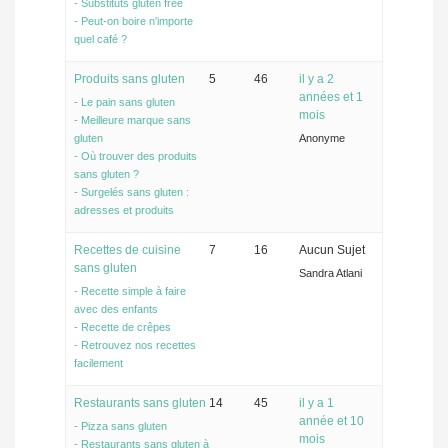
- Substituts gluten free
- Peut-on boire n'importe
quel café ?
Produits sans gluten
5
46
il y a 2
années et 1
- Le pain sans gluten
mois
- Meilleure marque sans
gluten
Anonyme
- Où trouver des produits
sans gluten ?
- Surgelés sans gluten :
adresses et produits
Recettes de cuisine
7
16
Aucun Sujet
sans gluten
Sandra Atlani
- Recette simple à faire
avec des enfants
- Recette de crêpes
- Retrouvez nos recettes
facilement
Restaurants sans gluten
14
45
il y a 1
année et 10
- Pizza sans gluten
mois
- Restaurants sans gluten à