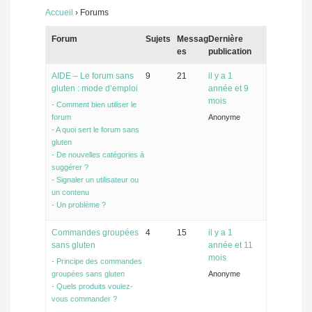
Accueil
›
Forums
Forum
Sujets
Messag
Dernière
es
publication
AIDE – Le forum sans
9
21
il y a 1
gluten : mode d’emploi
année et 9
mois
- Comment bien utiliser le
forum
Anonyme
- A quoi sert le forum sans
gluten
- De nouvelles catégories à
suggérer ?
- Signaler un utilisateur ou
un contenu
- Un problème ?
Commandes groupées
4
15
il y a 1
sans gluten
année et 11
mois
- Principe des commandes
groupées sans gluten
Anonyme
- Quels produits voulez-
vous commander ?