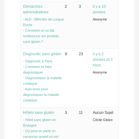
Démarches
2
3
il y a 10
administratives
années
- ALD - Affection de Longue
Anonyme
Durée
- Comment on se fait
rembourser les produits
sans gluten ?
Diagnostic sans gluten
9
23
il y a 2
années et 3
- Diagnostic à Paris
mois
- Comment se faire
diagnostiquer
Anonyme
- Diagnostiquer la maladie
coeliaque
- Auto-tests pour
diagnostiquer la maladie
coeliaque
Hôtels sans gluten
3
11
Aucun Sujet
- Hôtel sans gluten en
Cécile Gleize
Bretagne
- Où peut-on partir en
vacances quand on est