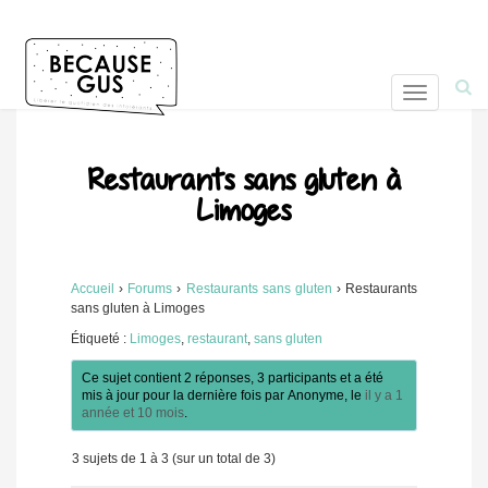
T
o
g
g
Restaurants sans gluten à
l
Limoges
e
n
a
v
Accueil
›
Forums
›
Restaurants sans gluten
›
Restaurants
sans gluten à Limoges
i
g
Étiqueté :
Limoges
,
restaurant
,
sans gluten
a
Ce sujet contient 2 réponses, 3 participants et a été
t
mis à jour pour la dernière fois par
Anonyme
, le
il y a 1
i
année et 10 mois
.
o
n
3 sujets de 1 à 3 (sur un total de 3)