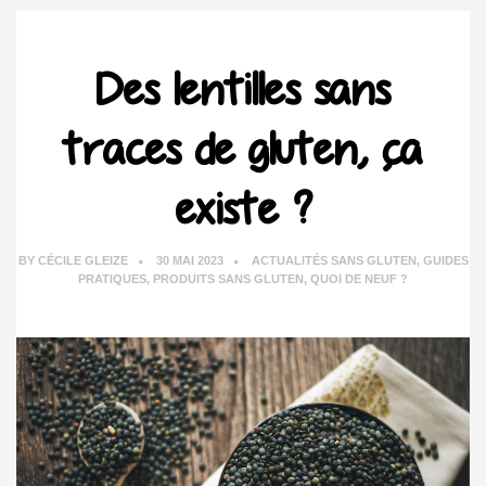
Des lentilles sans
traces de gluten, ça
existe ?
BY
CÉCILE GLEIZE
30 MAI 2023
ACTUALITÉS SANS GLUTEN
,
GUIDES
PRATIQUES
,
PRODUITS SANS GLUTEN
,
QUOI DE NEUF ?