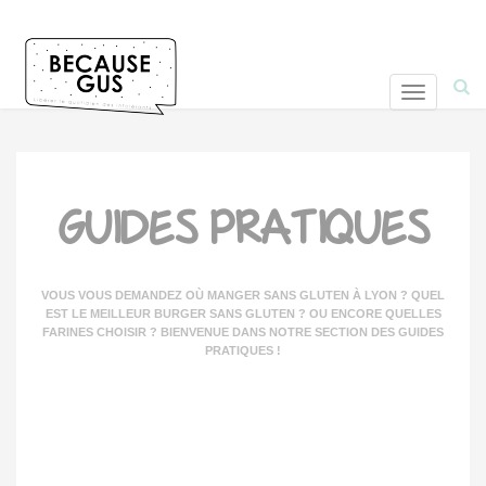
T
o
g
g
l
GUIDES PRATIQUES
e
n
a
v
VOUS VOUS DEMANDEZ OÙ MANGER SANS GLUTEN À LYON ? QUEL
i
EST LE MEILLEUR BURGER SANS GLUTEN ? OU ENCORE QUELLES
FARINES CHOISIR ? BIENVENUE DANS NOTRE SECTION DES GUIDES
g
PRATIQUES !
a
t
i
o
n