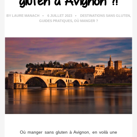
gluten à Avignon ?!
BY
LAURE MANACH
6 JUILLET 2023
DESTINATIONS SANS GLUTEN
,
GUIDES PRATIQUES
,
OÙ MANGER ?
Où manger sans gluten à Avignon, en voilà une