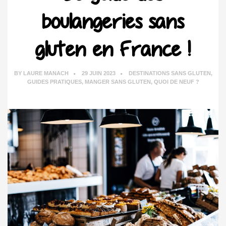
boulangeries sans
gluten en France !
BY
LAURE MANACH
29 JUIN 2023
DESTINATIONS SANS GLUTEN
,
GUIDES PRATIQUES
,
MANGER SANS GLUTEN
,
QUOI DE NEUF ?