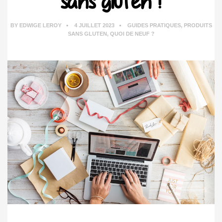
sans gluten !
BY
EDWIGE LEROY
4 JUILLET 2023
GUIDES PRATIQUES
,
PRODUITS
SANS GLUTEN
,
QUOI DE NEUF ?