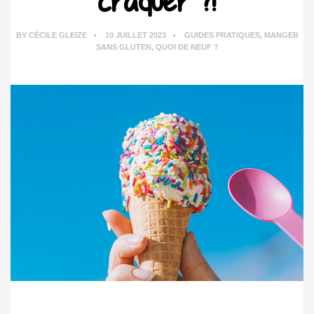
craquer ?!
BY
CÉCILE GLEIZE
10 JUILLET 2023
GUIDES PRATIQUES
,
MANGER
SANS GLUTEN
,
QUOI DE NEUF ?