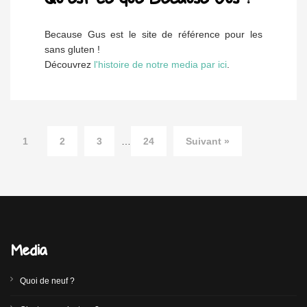
Because Gus est le site de référence pour les
sans gluten !
Découvrez
l'histoire de notre media par ici
.
1
2
3
…
24
Suivant »
Media
Quoi de neuf ?