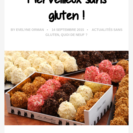
gluten !
BY
EVELYNE ORMAN
14 SEPTEMBRE 2015
ACTUALITÉS SANS
GLUTEN
,
QUOI DE NEUF ?