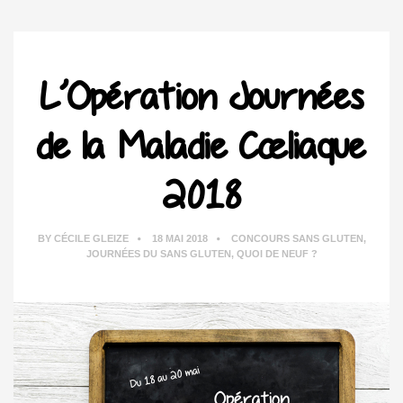
L’Opération Journées
de la Maladie Cœliaque
2018
BY
CÉCILE GLEIZE
18 MAI 2018
CONCOURS SANS GLUTEN
,
JOURNÉES DU SANS GLUTEN
,
QUOI DE NEUF ?