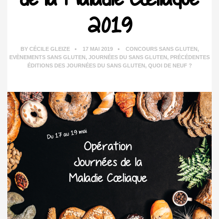
2019
BY
CÉCILE GLEIZE
17 MAI 2019
CONCOURS SANS GLUTEN
,
EVÈNEMENTS SANS GLUTEN
,
JOURNÉES DU SANS GLUTEN
,
PRÉCÉDENTES
ÉDITIONS DES JOURNÉES DU SANS GLUTEN
,
QUOI DE NEUF ?