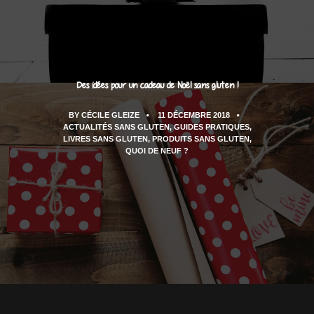
Des idées pour un cadeau de Noël sans gluten !
BY
CÉCILE GLEIZE
11 DÉCEMBRE 2018
ACTUALITÉS SANS GLUTEN
,
GUIDES PRATIQUES
,
LIVRES SANS GLUTEN
,
PRODUITS SANS GLUTEN
,
QUOI DE NEUF ?