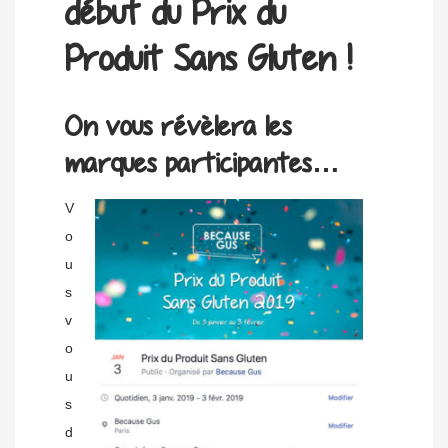
début du Prix du
Produit Sans Gluten !
On vous révèlera les
marques participantes…
V
o
u
s
v
o
u
s
d