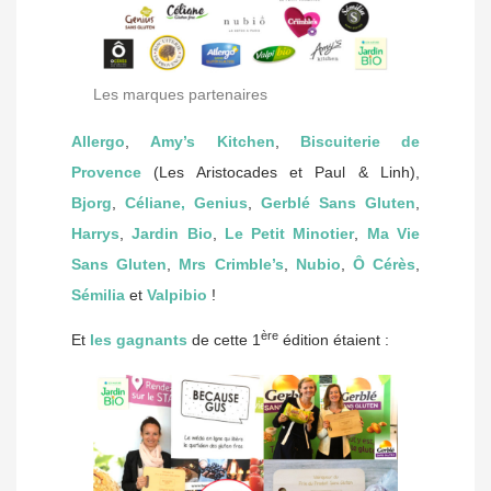
Les marques partenaires
Allergo
,
Amy’s Kitchen
,
Biscuiterie de
Provence
(Les Aristocades et Paul & Linh),
Bjorg
,
Céliane,
Genius
,
Gerblé Sans Gluten
,
Harrys
,
Jardin Bio
,
Le Petit Minotier
,
Ma Vie
Sans Gluten
,
Mrs Crimble’s
,
Nubio
,
Ô Cérès
,
Sémilia
et
Valpibio
!
ère
Et
les gagnants
de cette 1
édition étaient :