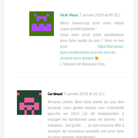
Cécile Gleize
(
7 janvier 2019 at 09:32
)
Merci beaucoup pour votre retour
super positif Isabelle !
Vous avez posé votre candidature
pour faire partie du jury ? Voici le lien
pour :
https://because-
gus.com/devenez-jury-du-prix-du-
produit-sans-gluten/
L?équipe de Because Gus
Cardinaud
(
5 janvier 2019 at 16:11
)
Bonjour j’euler Bien faire partie du jury des
produits sans gluten depuis une collectivité
gauche en 2014 j’ai dû réapprendre à
manger me familiariser avec les farines , les
marques , les goûts , … je suis toujours tête à
essayer de nouveaux produits soit pour faire
ou pour manger directement…