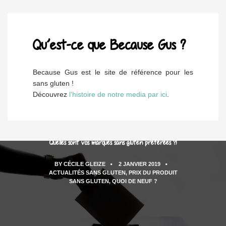
Qu’est-ce que Because Gus ?
Because Gus est le site de référence pour les
sans gluten !
Découvrez
l'histoire de notre media par ici
.
Quelles sont vos marques sans gluten préférées ?!
BY
CÉCILE GLEIZE
2 JANVIER 2019
ACTUALITÉS SANS GLUTEN
,
PRIX DU PRODUIT
SANS GLUTEN
,
QUOI DE NEUF ?