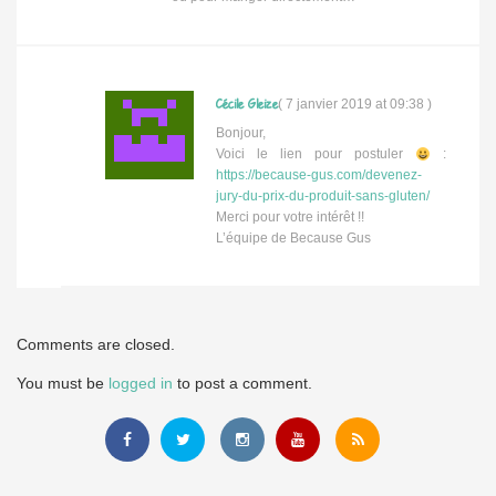
Cécile Gleize
(
7 janvier 2019 at 09:38
)
Bonjour,
Voici le lien pour postuler
:
https://because-gus.com/devenez-
jury-du-prix-du-produit-sans-gluten/
Merci pour votre intérêt !!
L’équipe de Because Gus
Comments are closed.
You must be
logged in
to post a comment.