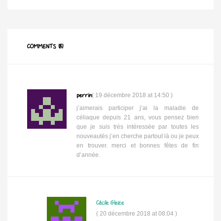
COMMENTS (8)
perrin
(
19 décembre 2018 at 14:50
)
j’aimerais participer j’ai la maladie de
céliaque depuis 21 ans, vous pensez bien
que je suis très intéressée par toutes les
nouveautés j’en cherche partout là ou je peux
en trouver. merci et bonnes fêtes de fin
d’année.
Cécile Gleize
(
20 décembre 2018 at 08:04
)