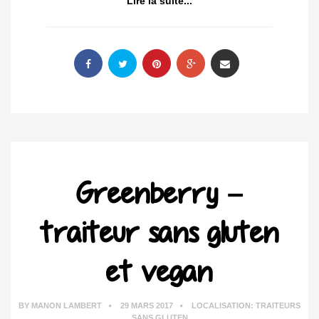
Lire la suite...
Greenberry –
traiteur sans gluten
et vegan
BY
MANON LAMBERT
29 MARS 2017
LOCALISATION:
TRAITEURS
SANS GLUTEN