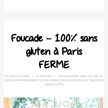
Foucade – 100% sans
gluten à Paris
FERME
BY
CÉCILE GLEIZE
10 JUIN 2021
LOCALISATION:
3ÈME
,
DU 1ER AU
10ÈME ARRONDISSEMENT
,
ÎLE-DE-FRANCE
,
PARIS
,
RIVE DROITE
,
TRAITEURS
SANS GLUTEN