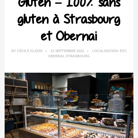
Gluten – 100% sans
gluten à Strasbourg
et Obernai
BY
CÉCILE GLEIZE
22 SEPTEMBRE 2022
LOCALISATION:
EST
,
OBERNAI
,
STRASBOURG