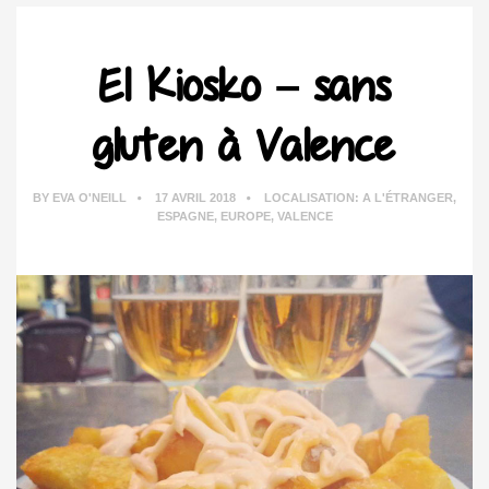
El Kiosko – sans
gluten à Valence
BY
EVA O'NEILL
17 AVRIL 2018
LOCALISATION:
A L'ÉTRANGER
,
ESPAGNE
,
EUROPE
,
VALENCE