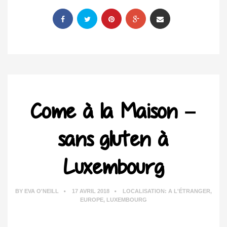
Come à la Maison –
sans gluten à
Luxembourg
BY
EVA O'NEILL
17 AVRIL 2018
LOCALISATION:
A L'ÉTRANGER
,
EUROPE
,
LUXEMBOURG