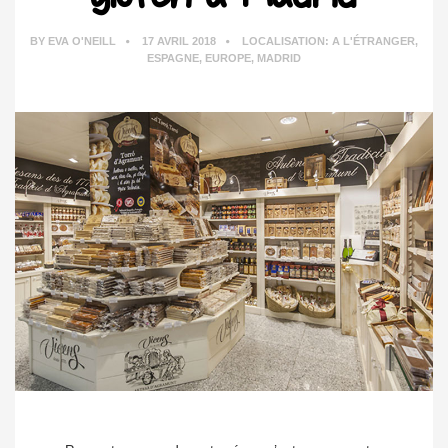
BY
EVA O'NEILL
17 AVRIL 2018
LOCALISATION:
A L'ÉTRANGER
,
ESPAGNE
,
EUROPE
,
MADRID