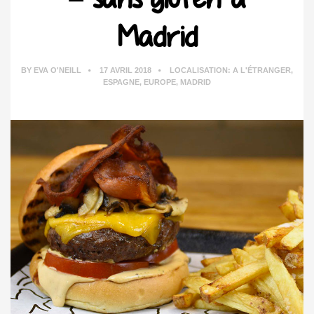
Madrid
BY
EVA O'NEILL
17 AVRIL 2018
LOCALISATION:
A L'ÉTRANGER
,
ESPAGNE
,
EUROPE
,
MADRID