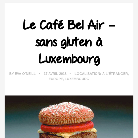
Le Café Bel Air –
sans gluten à
Luxembourg
BY
EVA O'NEILL
17 AVRIL 2018
LOCALISATION:
A L'ÉTRANGER
,
EUROPE
,
LUXEMBOURG