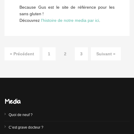
Because Gus est le site de référence pour les
sans gluten !
Découvrez
l'histoire de notre media par ici
.
« Précédent
1
2
3
Suivant »
Media
Quoi de neuf ?
C’est grave docteur ?