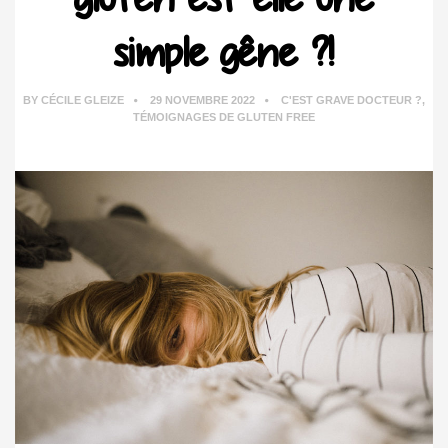
simple gêne ?!
BY
CÉCILE GLEIZE
29 NOVEMBRE 2022
C'EST GRAVE DOCTEUR ?
,
TÉMOIGNAGES DE GLUTEN FREE