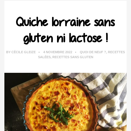
Quiche lorraine sans
gluten ni lactose !
BY
CÉCILE GLEIZE
4 NOVEMBRE 2022
QUOI DE NEUF ?
,
RECETTES
SALÉES
,
RECETTES SANS GLUTEN