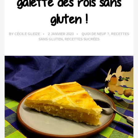
galette des rois sans
gluten !
BY
CÉCILE GLEIZE
2 JANVIER 2023
QUOI DE NEUF ?
,
RECETTES
SANS GLUTEN
,
RECETTES SUCRÉES