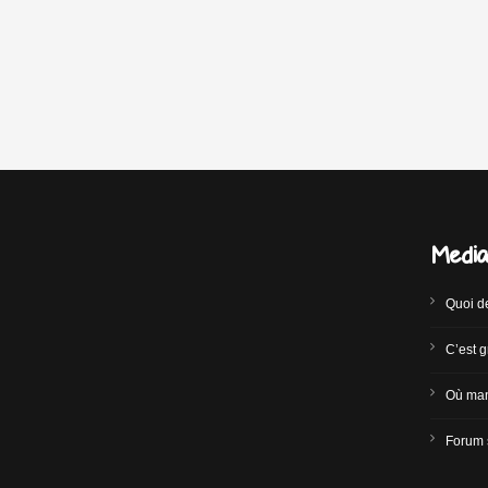
Medi
Quoi d
C’est g
Où man
Forum 