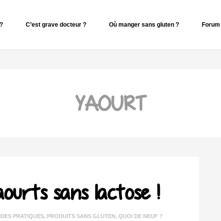
 ?
C’est grave docteur ?
Où manger sans gluten ?
Forum 
YAOURT
ourts sans lactose !
IDES PRATIQUES
,
PRODUITS SANS GLUTEN
,
QUOI DE NEUF ?