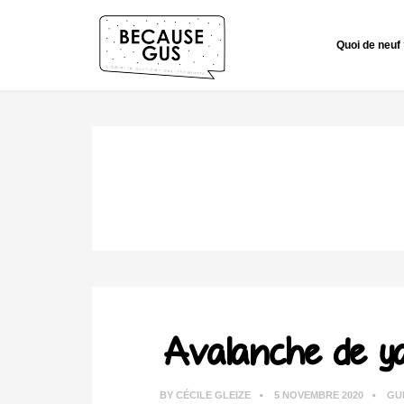
Quoi de neuf
Avalanche de ya
BY
CÉCILE GLEIZE
5 NOVEMBRE 2020
GU