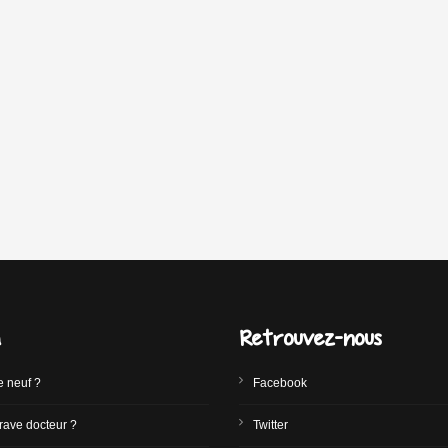
a
Retrouvez-nous
e neuf ?
Facebook
rave docteur ?
Twitter