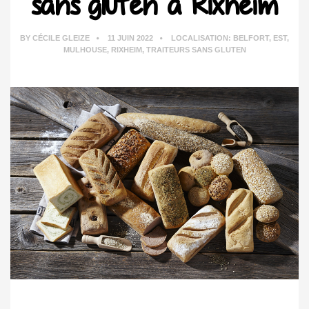
sans gluten à Rixheim
BY
CÉCILE GLEIZE
11 JUIN 2022
LOCALISATION:
BELFORT
,
EST
,
MULHOUSE
,
RIXHEIM
,
TRAITEURS SANS GLUTEN