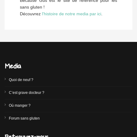
Because Gus est le site de référence pour les
sans gluten !
Découvrez
l'histoire de notre media par ici
.
Media
Quoi de neuf ?
C’est grave docteur ?
Où manger ?
Forum sans gluten
Retrouvez-nous