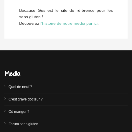
Because Gus est le site de référence pour les
sans gluten !
Découvrez
l'histoire de notre media par ici
.
Media
Quoi de neuf ?
C’est grave docteur ?
Où manger ?
Forum sans gluten