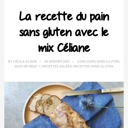
La recette du pain
sans gluten avec le
mix Céliane
BY
CÉCILE GLEIZE
28 JANVIER 2022
CONCOURS SANS GLUTEN
,
QUOI DE NEUF ?
,
RECETTES SALÉES
,
RECETTES SANS GLUTEN