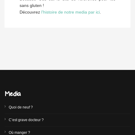
sans gluten !
Découvrez
l'histoire de notre media par ici
.
Media
Quoi de neuf ?
C’est grave docteur ?
Où manger ?