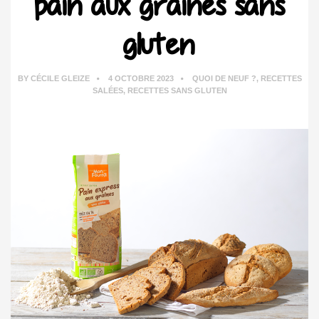
pain aux graines sans
gluten
BY
CÉCILE GLEIZE
4 OCTOBRE 2023
QUOI DE NEUF ?
,
RECETTES
SALÉES
,
RECETTES SANS GLUTEN