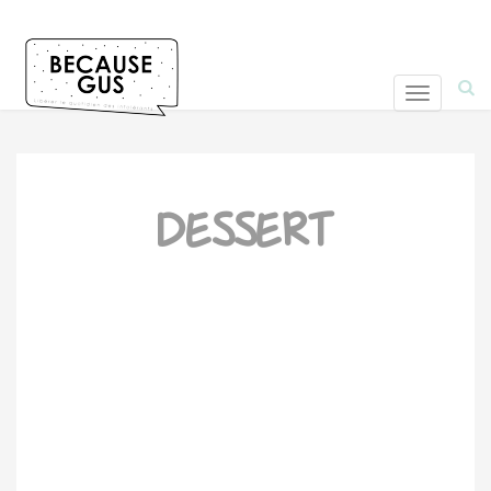
T
o
g
g
l
DESSERT
e
n
a
v
i
g
a
t
i
o
n