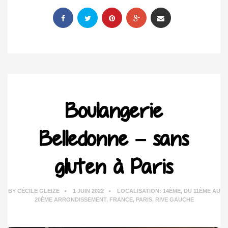
Boulangerie
Belledonne – sans
gluten à Paris
BY
CÉCILE GLEIZE
1 JUIN 2022
LOCALISATION:
14ÈME
,
DU 11ÈME AU
20ÈME ARRONDISSEMENT
,
FRANCE
,
PARIS
,
RIVE GAUCHE