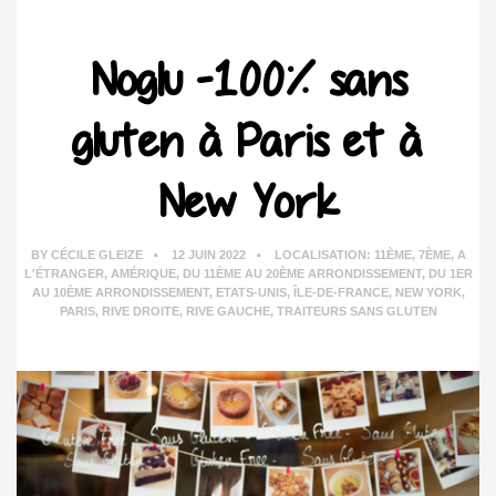
Noglu -100% sans
gluten à Paris et à
New York
BY
CÉCILE GLEIZE
12 JUIN 2022
LOCALISATION:
11ÈME
,
7ÈME
,
A
L'ÉTRANGER
,
AMÉRIQUE
,
DU 11ÈME AU 20ÈME ARRONDISSEMENT
,
DU 1ER
AU 10ÈME ARRONDISSEMENT
,
ETATS-UNIS
,
ÎLE-DE-FRANCE
,
NEW YORK
,
PARIS
,
RIVE DROITE
,
RIVE GAUCHE
,
TRAITEURS SANS GLUTEN