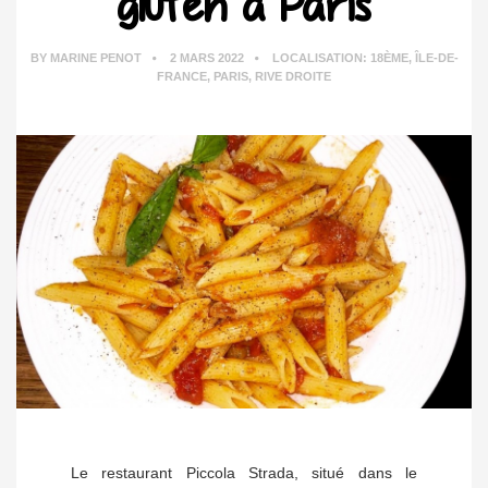
gluten à Paris
BY
MARINE PENOT
2 MARS 2022
LOCALISATION:
18ÈME
,
ÎLE-DE-
FRANCE
,
PARIS
,
RIVE DROITE
Le restaurant Piccola Strada, situé dans le