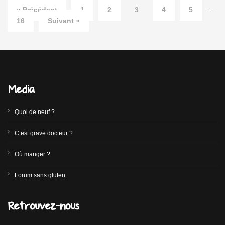
« Précédent
1
2
3
4
5
…
16
Suivant »
Media
Quoi de neuf ?
C’est grave docteur ?
Où manger ?
Forum sans gluten
Retrouvez-nous