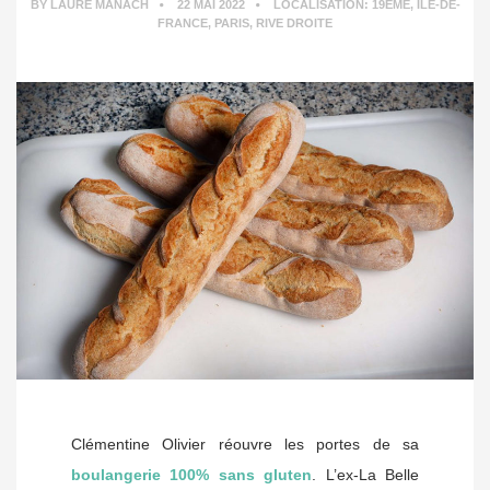
BY
LAURE MANACH
22 MAI 2022
LOCALISATION:
19ÈME
,
ÎLE-DE-
FRANCE
,
PARIS
,
RIVE DROITE
Clémentine Olivier réouvre les portes de sa
boulangerie 100% sans gluten
. L’ex-La Belle