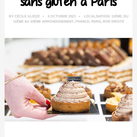
sans gluten à Paris
BY
CÉCILE GLEIZE
6 OCTOBRE 2021
LOCALISATION:
11ÈME
,
DU
11ÈME AU 20ÈME ARRONDISSEMENT
,
FRANCE
,
PARIS
,
RIVE DROITE