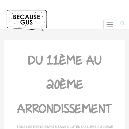
T
o
g
g
l
DU 11ÈME AU
e
n
a
v
20ÈME
i
g
a
t
ARRONDISSEMENT
i
o
n
TOUS LES RESTAURANTS SANS GLUTEN DU 11ÈME AU 20ÈME