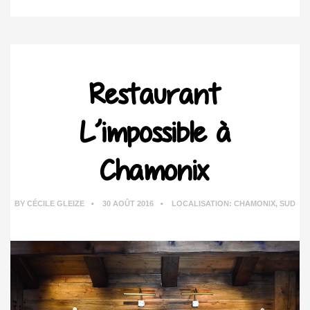
Restaurant
L’impossible à
Chamonix
BY
CÉCILE GLEIZE
30 AOÛT 2016
LOCALISATION:
CHAMONIX
,
SUD