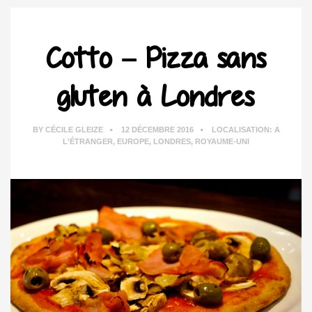
Cotto – Pizza sans
gluten à Londres
BY
CÉCILE GLEIZE
12 DÉCEMBRE 2016
LOCALISATION:
A
L'ÉTRANGER
,
EUROPE
,
LONDRES
,
ROYAUME-UNI