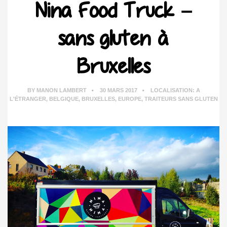
Nina Food Truck –
sans gluten à
Bruxelles
BY
MANON LAMBERT
30 MARS 2017
LOCALISATION:
A
L'ÉTRANGER
,
BELGIQUE
,
BRUXELLES
,
EUROPE
,
TRAITEURS SANS GLUTEN