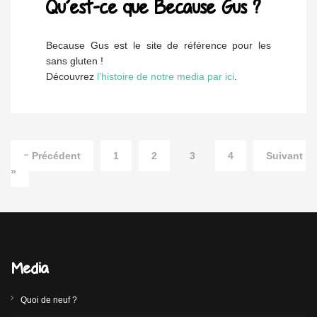
Qu’est-ce que Because Gus ?
Because Gus est le site de référence pour les
sans gluten !
Découvrez
l'histoire de notre media par ici
.
« Précédent
1
2
3
4
Suivant
»
Media
Quoi de neuf ?