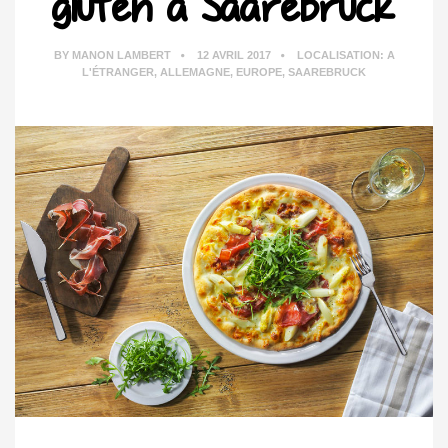
gluten à Saarebruck
BY
MANON LAMBERT
12 AVRIL 2017
LOCALISATION:
A
L'ÉTRANGER
,
ALLEMAGNE
,
EUROPE
,
SAAREBRUCK