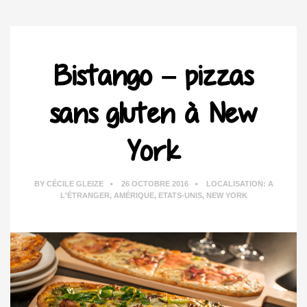
Bistango – pizzas
sans gluten à New
York
BY
CÉCILE GLEIZE
26 OCTOBRE 2016
LOCALISATION:
A
L'ÉTRANGER
,
AMÉRIQUE
,
ETATS-UNIS
,
NEW YORK