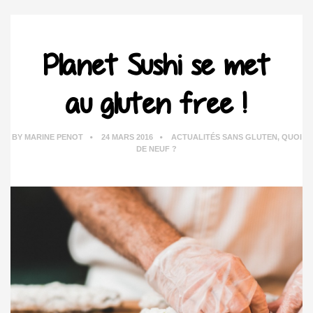
Planet Sushi se met
au gluten free !
BY
MARINE PENOT
24 MARS 2016
ACTUALITÉS SANS GLUTEN
,
QUOI
DE NEUF ?