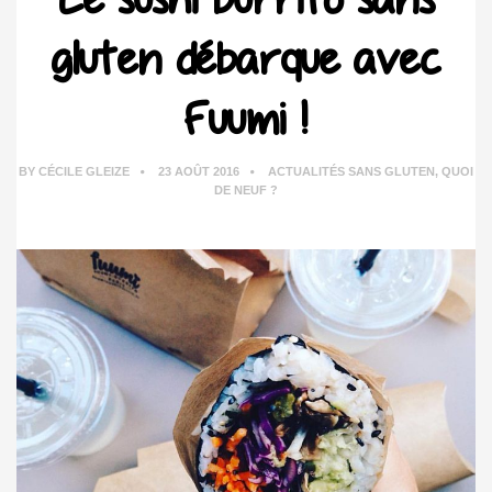
gluten débarque avec
Fuumi !
BY
CÉCILE GLEIZE
23 AOÛT 2016
ACTUALITÉS SANS GLUTEN
,
QUOI
DE NEUF ?