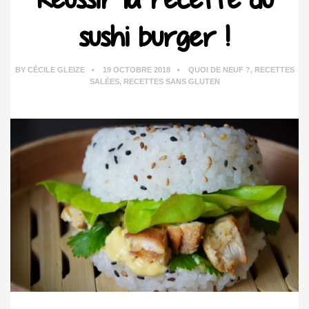
sushi burger !
BY
CÉCILE GLEIZE
19 OCTOBRE 2018
QUOI DE NEUF ?
,
RECETTES
SALÉES
,
RECETTES SANS GLUTEN