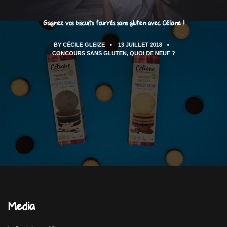
Gagnez vos biscuits fourrés sans gluten avec Céliane !
BY
CÉCILE GLEIZE
13 JUILLET 2018
CONCOURS SANS GLUTEN
,
QUOI DE NEUF ?
Media