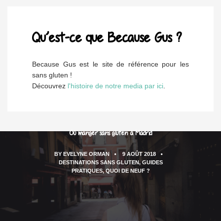
Qu’est-ce que Because Gus ?
Because Gus est le site de référence pour les
sans gluten !
Découvrez
l'histoire de notre media par ici
.
Où manger sans gluten à Madrid
BY
EVELYNE ORMAN
9 AOÛT 2018
DESTINATIONS SANS GLUTEN
,
GUIDES
PRATIQUES
,
QUOI DE NEUF ?