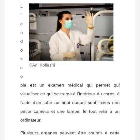
L
’
e
n
d
o
s
©Ani Kolleshi
c
o
pie est un examen médical qui permet qui
visualiser ce qui se trame à l’intérieur du corps, à
l’aide d’un tube au bout duquel sont fixées une
petite caméra et une lampe, le tout relié à un
ordinateur.
Plusieurs organes peuvent être soumis à cette