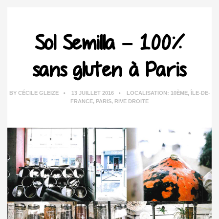
Sol Semilla – 100%
sans gluten à Paris
BY
CÉCILE GLEIZE
13 JUILLET 2016
LOCALISATION:
10ÈME
,
ÎLE-DE-
FRANCE
,
PARIS
,
RIVE DROITE