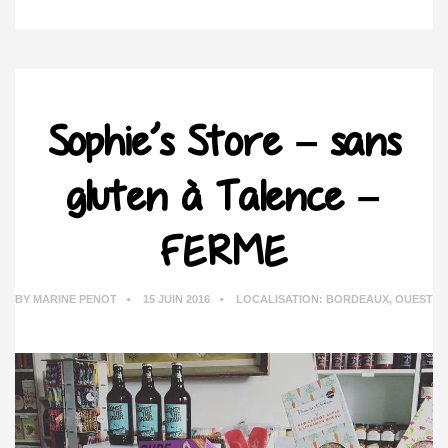
Sophie’s Store – sans
gluten à Talence –
FERME
BY
MARINE PENOT
15 JUIN 2016
LOCALISATION:
BORDEAUX
,
OUEST