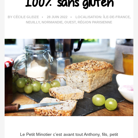
100% sans gluten
BY
CÉCILE GLEIZE
28 JUIN 2022
LOCALISATION:
ÎLE-DE-FRANCE
,
NEUILLY
,
NORMANDIE
,
OUEST
,
RÉGION PARISIENNE
Le Petit Minotier c’est avant tout Anthony, fils, petit