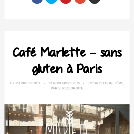
Café Marlette – sans
gluten à Paris
BY
MARINE PENOT
23 NOVEMBRE 2015
LOCALISATION:
9ÈME
,
PARIS
,
RIVE DROITE