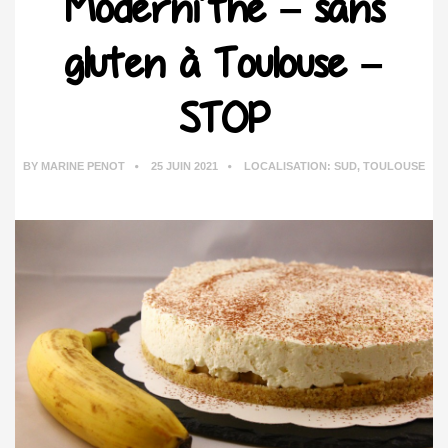
Moderni’thé – sans
gluten à Toulouse –
STOP
BY
MARINE PENOT
25 JUIN 2021
LOCALISATION:
SUD
,
TOULOUSE