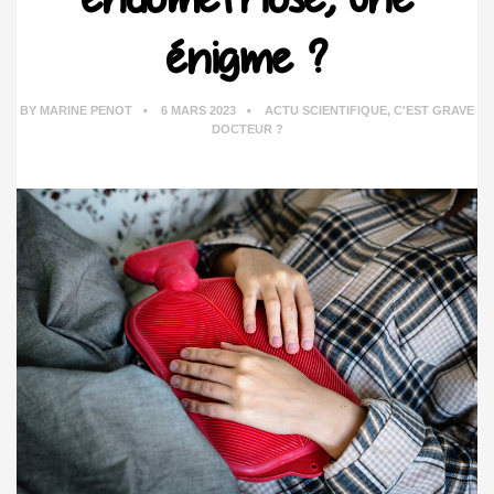
énigme ?
BY
MARINE PENOT
6 MARS 2023
ACTU SCIENTIFIQUE
,
C'EST GRAVE
DOCTEUR ?