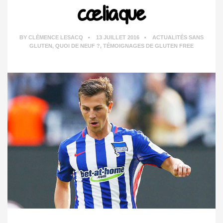
cœliaque
BY
CLÉMENCE LESACQ
13 JUILLET 2016
ACTUALITÉS SANS
GLUTEN
,
QUOI DE NEUF ?
,
TÉMOIGNAGES DE GLUTEN FREE