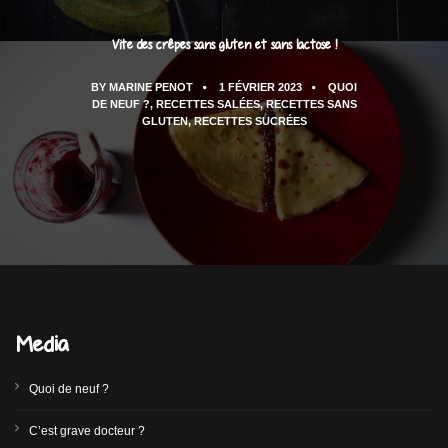
Vite des crêpes sans gluten et sans lactose !
BY
MARINE PENOT
1 FÉVRIER 2023
QUOI
DE NEUF ?
,
RECETTES SALÉES
,
RECETTES SANS
GLUTEN
,
RECETTES SUCRÉES
Media
Quoi de neuf ?
C’est grave docteur ?