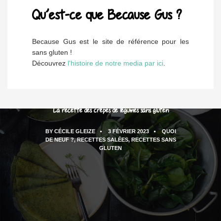
Qu’est-ce que Because Gus ?
Because Gus est le site de référence pour les
sans gluten !
Découvrez
l'histoire de notre media par ici
.
La recette des crêpes de légumes sans gluten
BY
CÉCILE GLEIZE
3 FÉVRIER 2023
QUOI
DE NEUF ?
,
RECETTES SALÉES
,
RECETTES SANS
GLUTEN