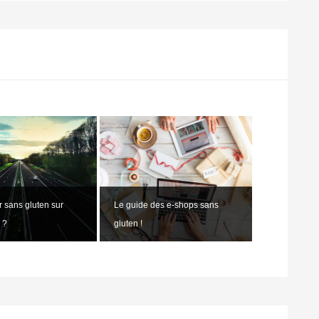
 sans gluten sur
Le guide des e-shops sans
 ?
gluten !