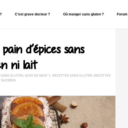
 ?
C’est grave docteur ?
Où manger sans gluten ?
Forum 
pain d’épices sans
n ni lait
 SANS GLUTEN
,
QUOI DE NEUF ?
,
RECETTES SANS GLUTEN
,
RECETTES
SUCRÉES