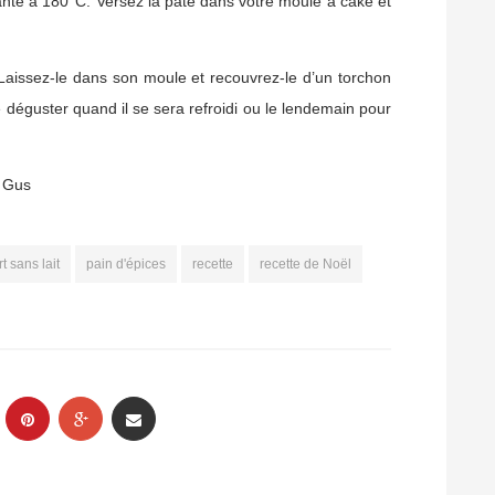
nte à 180°C. Versez la pâte dans votre moule à cake et
. Laissez-le dans son moule et recouvrez-le d’un torchon
e déguster quand il se sera refroidi ou le lendemain pour
e Gus
t sans lait
pain d'épices
recette
recette de Noël