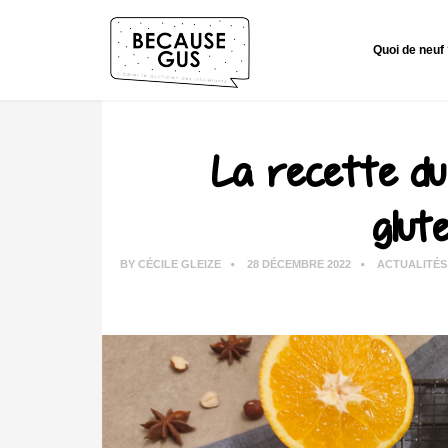
Quoi de neuf
La recette du 
glute
BY
CÉCILE GLEIZE
28 DÉCEMBRE 2022
ACTUALITÉS