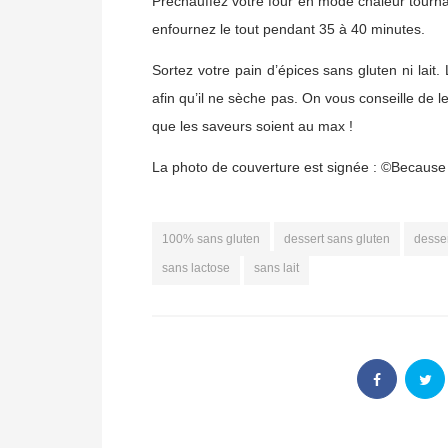
Préchauffez votre four en mode chaleur tourna
enfournez le tout pendant 35 à 40 minutes.
Sortez votre pain d’épices sans gluten ni lait
afin qu’il ne sèche pas. On vous conseille de l
que les saveurs soient au max !
La photo de couverture est signée : ©Becaus
100% sans gluten
dessert sans gluten
desser
sans lactose
sans lait