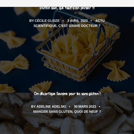
Gluten sain, que faut-il en penser ?!
BY
CÉCILE GLEIZE
3 AVRIL 2023
ACTU
SCIENTIFIQUE
,
C'EST GRAVE DOCTEUR ?
On décortique l’avoine pour les sans gluten !
BY
ADELINE ADELSKI
30 MARS 2023
MANGER SANS GLUTEN
,
QUOI DE NEUF ?