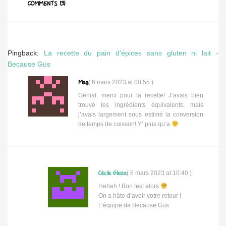
COMMENTS (3)
Pingback:
La recette du pain d'épices sans gluten ni lait -
Because Gus
Mag
(
6 mars 2023 at 00:55
)
Génial, merci pour la recette! J’avais bien
trouvé les ingrédients équivalents, mais
j’avais largement sous estimé la conversion
de temps de cuisson! Y’ plus qu’a
Cécile Gleize
(
6 mars 2023 at 10:40
)
Heheh ! Bon test alors
On a hâte d’avoir votre retour !
L’équipe de Because Gus