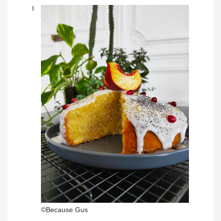
I
©Because Gus