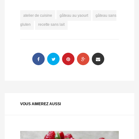
atelier de cuisine
gâteau au yaourt
gâteau sans
gluten
recette sans lait
VOUS AIMEREZ AUSSI