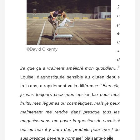
J
e
p
e
u
©David Olkarny
x
d
ire que ça a vraiment amélioré mon quotidien…
”
Louise, diagnostiquée sensible au gluten depuis
trois ans, a rapidement vu la différence. “
Bien sûr,
je vais toujours chez mon épicier bio pour mes
fruits, mes légumes ou cosmétiques, mais je peux
maintenant me rendre dans presque tous les
magasins sans me poser la question de savoir si
oui ou non il y aura des produits pour moi ! Je
suis presque devenue normale
” plaisante-t-elle.