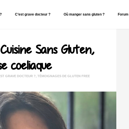
 ?
C’est grave docteur ?
Où manger sans gluten ?
Forum 
uisine Sans Gluten,
se coeliaque
EST GRAVE DOCTEUR ?
,
TÉMOIGNAGES DE GLUTEN FREE