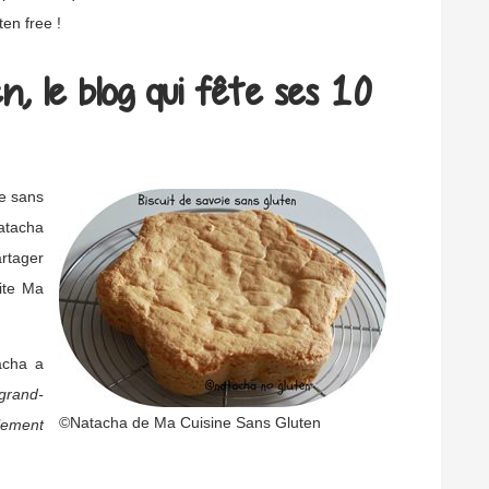
ten free !
n, le blog qui fête ses 10
ne sans
Natacha
rtager
ite Ma
acha a
rand-
©Natacha de Ma Cuisine Sans Gluten
lement