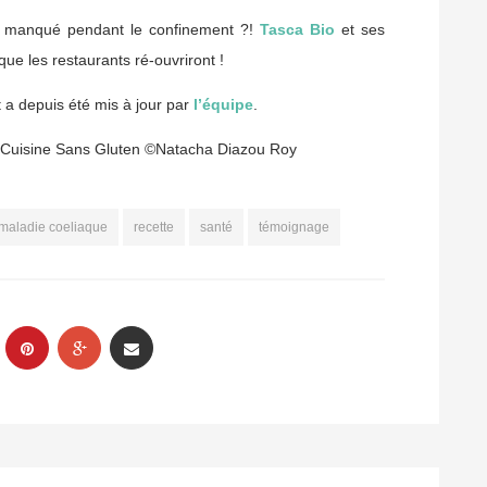
lus manqué pendant le confinement ?!
Tasca Bio
et ses
 que les restaurants ré-ouvriront !
t a depuis été mis à jour par
l’équipe
.
 Cuisine Sans Gluten ©Natacha Diazou Roy
maladie coeliaque
recette
santé
témoignage