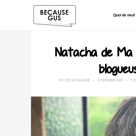
Quoi de neuf
Natacha de Ma C
blogueu
BY
CÉCILE GLEIZE
9 FÉVRIER 2023
C'