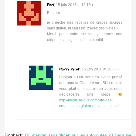
Pieri
(
15 juin 2016 at 18:15
)
Bonjour,
je cherche des recettes de crêpes sucrées
sans gluten, ni sarrasin, z’avez des pistes ?
Merci pour votre soutien, je lance une
crêperie sans gluten, à ton bientôt
Marine Penot
(
15 juin 2016 at 20:35
)
Bonjour !! Oui Nous en avons publié
une pour la Chandeleur ! Si la recette
vous plait on espère que vous nous
dédicacerez une crêpe
http://because-gus.com/vite-des-
crepes-sans-gluten-et-sans-lactose/
Pingback:
Où manger sans gluten sur les autoroutes ? | Because