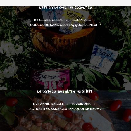
L’été arrive avec The Coconut Co.
BY
CÉCILE GLEIZE
15 JUIN 2016
CONCOURS SANS GLUTEN
,
QUOI DE NEUF ?
Le barbecue sans gluten, roi de l’été !
BY
FANNIE RASCLE
10 JUIN 2016
ACTUALITÉS SANS GLUTEN
,
QUOI DE NEUF ?